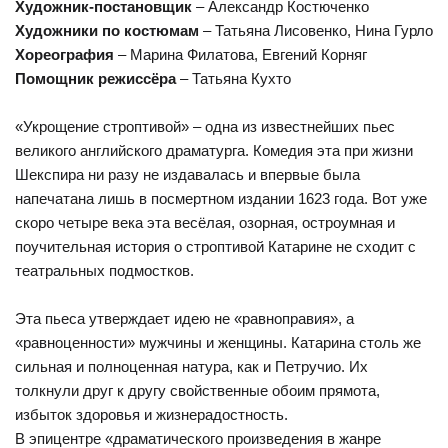
Художник-постановщик
– Александр Костюченко
Художники по костюмам
– Татьяна Лисовенко, Нина Гурло
Хореография
– Марина Филатова, Евгений Корняг
Помощник режиссёра
– Татьяна Кухто
«Укрощение строптивой» – одна из известнейших пьес
великого английского драматурга. Комедия эта при жизни
Шекспира ни разу не издавалась и впервые была
напечатана лишь в посмертном издании 1623 года. Вот уже
скоро четыре века эта весёлая, озорная, остроумная и
поучительная история о строптивой Катарине не сходит с
театральных подмостков.
Эта пьеса утверждает идею не «равноправия», а
«равноценности» мужчины и женщины. Катарина столь же
сильная и полноценная натура, как и Петручио. Их
толкнули друг к другу свойственные обоим прямота,
избыток здоровья и жизнерадостность.
В эпицентре «драматического произведения в жанре