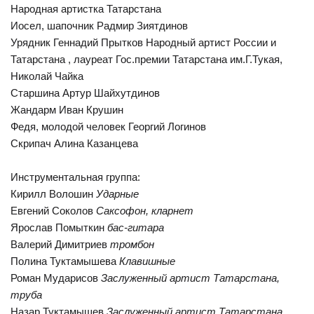
Народная артистка Татарстана
Иосел, шапочник Радмир Зиятдинов
Урядник Геннадий Прытков Народный артист России и
Татарстана , лауреат Гос.премии Татарстана им.Г.Тукая,
Николай Чайка
Старшина Артур Шайхутдинов
Жандарм Иван Крушин
Федя, молодой человек Георгий Логинов
Скрипач Алина Казанцева
Инструментальная группа:
Кирилл Волошин
Ударные
Евгений Соколов
Саксофон, кларнет
Ярослав Помыткин
бас-гитара
Валерий Димитриев
тромбон
Полина Туктамышева
Клавишные
Роман Мударисов
Заслуженный артист Татарстана,
труба
Назар Туктамышев
Заслуженный артист Татарстана,