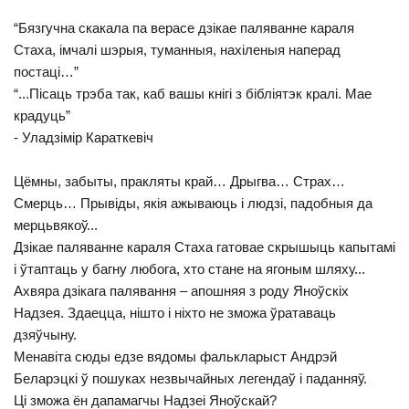
“Бязгучна скакала па верасе дзікае паляванне караля
Стаха, імчалі шэрыя, туманныя, нахіленыя наперад
постаці…”
“...Пісаць трэба так, каб вашы кнігі з бібліятэк кралі. Мае
крадуць”
- Уладзімір Караткевіч
Цёмны, забыты, пракляты край… Дрыгва… Страх…
Смерць… Прывіды, якія ажываюць і людзі, падобныя да
мерцьвякоў...
Дзікае паляванне караля Стаха гатовае скрышыць капытамі
і ўтаптаць у багну любога, хто стане на ягоным шляху...
Ахвяра дзікага палявання – апошняя з роду Яноўскіх
Надзея. Здаецца, нішто і ніхто не зможа ўратаваць
дзяўчыну.
Менавіта сюды едзе вядомы фалькларыст Андрэй
Беларэцкі ў пошуках незвычайных легендаў і паданняў.
Ці зможа ён дапамагчы Надзеі Яноўскай?