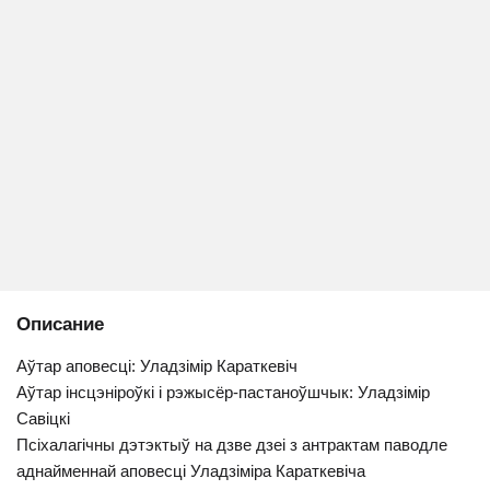
Описание
Аўтар аповесці: Уладзімір Караткевіч
Аўтар інсцэніроўкі і рэжысёр-пастаноўшчык: Уладзімір
Савіцкі
Псіхалагічны дэтэктыў на дзве дзеі з антрактам паводле
аднайменнай аповесці Уладзімірa Караткевічa