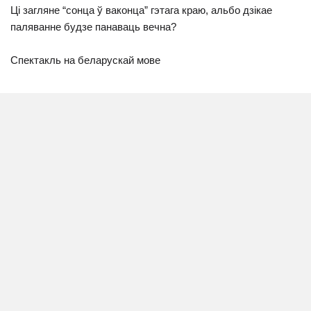
Ці загляне “сонца ў ваконца” гэтага краю, альбо дзікае
паляванне будзе панаваць вечна?
Спектакль на беларускай мове