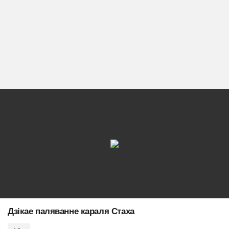
Дзiкае паляванне караля Стаха