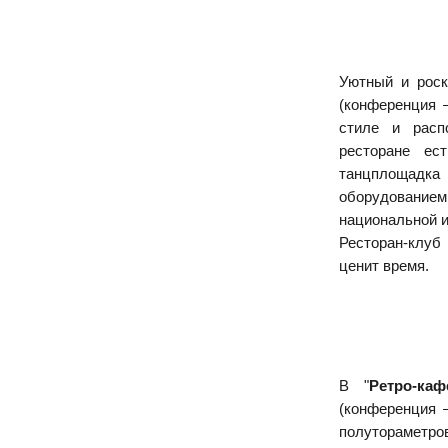
Уютный и рос
(конференция 
стиле и расп
ресторане ес
танцплощадк
оборудовани
национальной и
Ресторан-клуб
ценит время.
В "
Ретро-каф
(конференция 
полутораметр