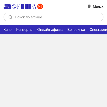
Минск
Кино
Концерты
Онлайн-афиша
Вечеринки
Спектакли