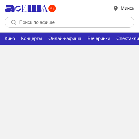
Минск
Кино
Концерты
Онлайн-афиша
Вечеринки
Спектакли