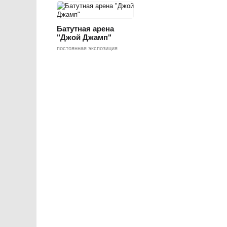
Батутная арена
"Джой Джамп"
постоянная экспозиция