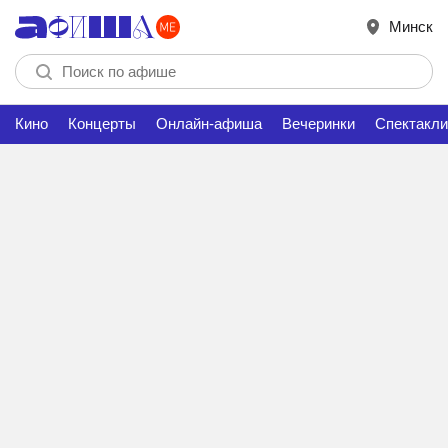
Минск
Кино
Концерты
Онлайн-афиша
Вечеринки
Спектакли