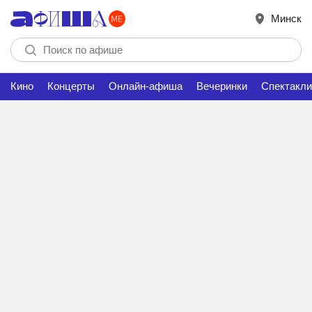
Минск
Кино
Концерты
Онлайн-афиша
Вечеринки
Спектакли