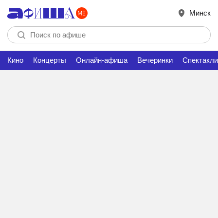
Минск
Кино
Концерты
Онлайн-афиша
Вечеринки
Спектакли