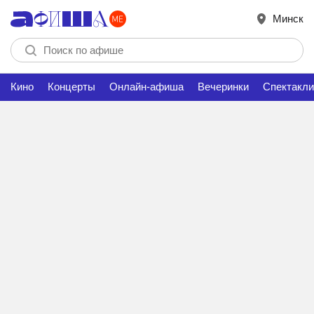
Минск
Кино
Концерты
Онлайн-афиша
Вечеринки
Спектакли