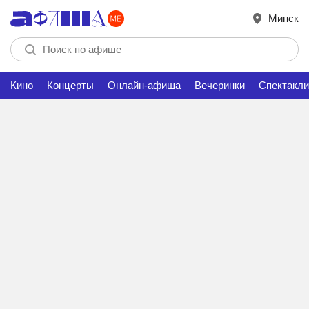
Минск
Кино
Концерты
Онлайн-афиша
Вечеринки
Спектакли