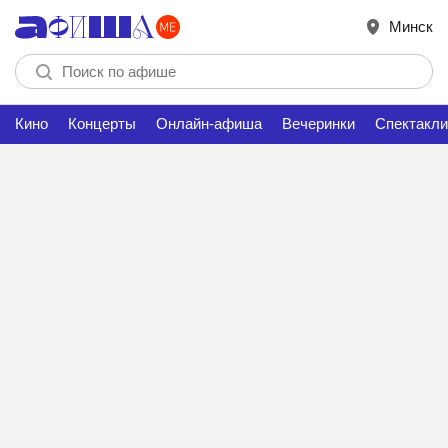
Минск
Кино
Концерты
Онлайн-афиша
Вечеринки
Спектакли