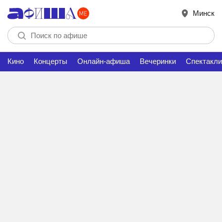
Минск
Кино
Концерты
Онлайн-афиша
Вечеринки
Спектакли