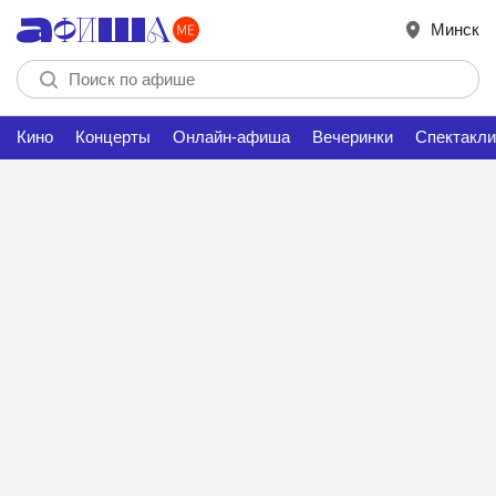
Минск
Кино
Концерты
Онлайн-афиша
Вечеринки
Спектакли