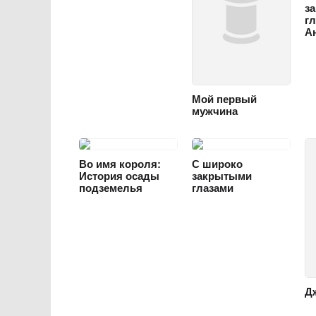
з
г
А
Мой первый
ФЭНТЕЗИ
мужчина
ФАНТАСТИКА
ПРИКЛЮЧЕНИЯ
ДРАМА
ТРИЛЛЕР
БОЕВИК
ДРАМА
Во имя короля:
С широко
История осады
закрытыми
подземелья
глазами
Д