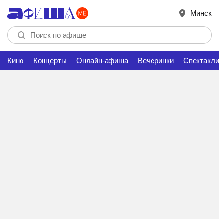
Минск
Кино
Концерты
Онлайн-афиша
Вечеринки
Спектакли