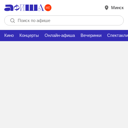
Минск
Кино
Концерты
Онлайн-афиша
Вечеринки
Спектакли