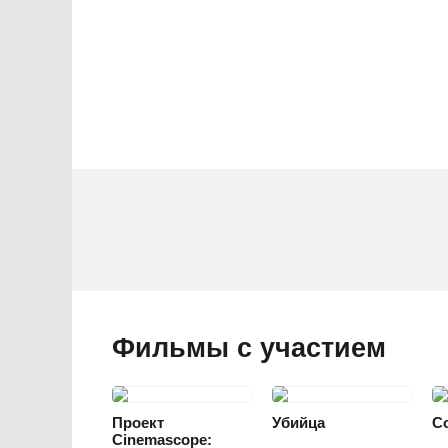
Фильмы с участием
ТРИЛЛЕР
МЕЛОДРАМА
КРИМИНАЛЬНЫЙ
Д
ДРАМА
БОЕВИК
Б
Проект
Убийца
С
Cinemascope: