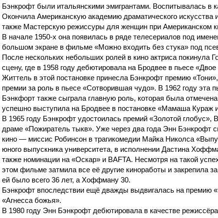
Бэнкрофт были итальянскими эмигрантами. Воспитывалась в к
Окончила Американскую академию драматического искусства и
также Мастерскую режиссуры для женщин при Американском к
В начале 1950-х она появилась в ряде телесериалов под имене
большом экране в фильме «Можно входить без стука» под псе
После нескольких небольших ролей в кино актриса покинула Г
сцену, где в 1958 году дебютировала на Бродвее в пьесе «Двое
Життель в этой постановке принесла Бэнкрофт премию «Тони», 
премии за роль в пьесе «Сотворившая чудо». В 1962 году эта п
Бэнкфорт также сыграла главную роль, которая была отмечена
успешно выступила на Бродвее в постановке «Мамаша Кураж и 
В 1965 году Бэнкрофт удостоилась премий «Золотой глобус», B
драме «Пожиратель тыкв». Уже через два года Энн Бэнкрофт с
кино — миссис Робинсон в трагикомедии Майка Николса «Вып
юного выпускника университета, в исполнении Дастина Хоффма
также номинации на «Оскар» и BAFTA. Несмотря на такой успех
этом фильме затмила все её другие киноработы и закрепила за
ей было всего 36 лет, а Хоффману 30.
Бэнкрофт впоследствии ещё дважды выдвигалась на премию «
«Агнесса божья».
В 1980 году Энн Бэнкрофт дебютировала в качестве режиссёра