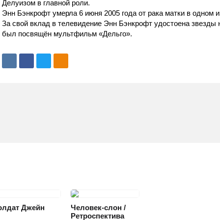
Делуизом в главной роли.
Энн Бэнкрофт умерла 6 июня 2005 года от рака матки в одном и
За свой вклад в телевидение Энн Бэнкрофт удостоена звезды 
был посвящён мультфильм «Дельго».
РАМА
ВОЕННЫЙ
ОЕВИК
ДРАМА
олдат Джейн
Человек-слон /
Ретроспектива