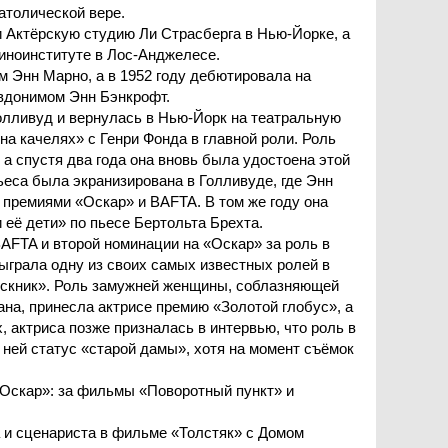
атолической вере.
 Актёрскую студию Ли Страсберга в Нью-Йорке, а
иноинституте в Лос-Анджелесе.
м Энн Марно, а в 1952 году дебютировала на
вдонимом Энн Бэнкрофт.
олливуд и вернулась в Нью-Йорк на театральную
 на качелях» с Генри Фонда в главной роли. Роль
а спустя два года она вновь была удостоена этой
ьеса была экранизирована в Голливуде, где Энн
 премиями «Оскар» и BAFTA. В том же году она
её дети» по пьесе Бертольта Брехта.
AFTA и второй номинации на «Оскар» за роль в
ыграла одну из своих самых известных ролей в
ускник». Роль замужней женщины, соблазняющей
на, принесла актрисе премию «Золотой глобус», а
, актриса позже призналась в интервью, что роль в
 ней статус «старой дамы», хотя на момент съёмок
Оскар»: за фильмы «Поворотный пункт» и
 и сценариста в фильме «Толстяк» с Домом