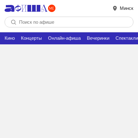
Минск
Кино
Концерты
Онлайн-афиша
Вечеринки
Спектакли