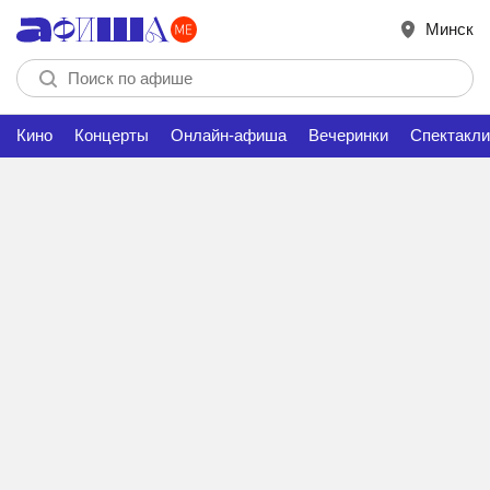
Минск
Кино
Концерты
Онлайн-афиша
Вечеринки
Спектакли