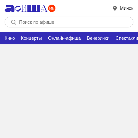
Минск
Кино
Концерты
Онлайн-афиша
Вечеринки
Спектакли