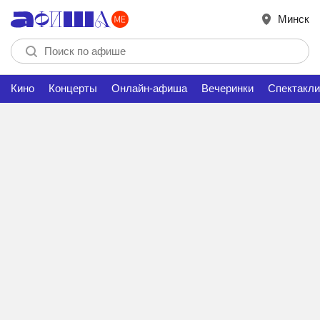
Минск
Кино
Концерты
Онлайн-афиша
Вечеринки
Спектакли