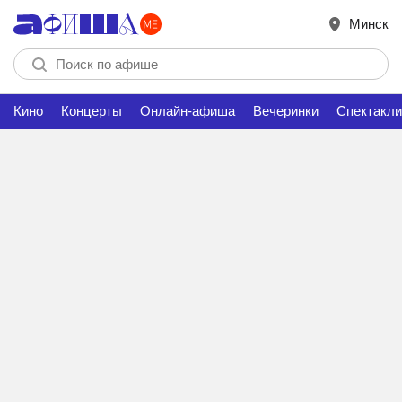
Минск
Кино
Концерты
Онлайн-афиша
Вечеринки
Спектакли