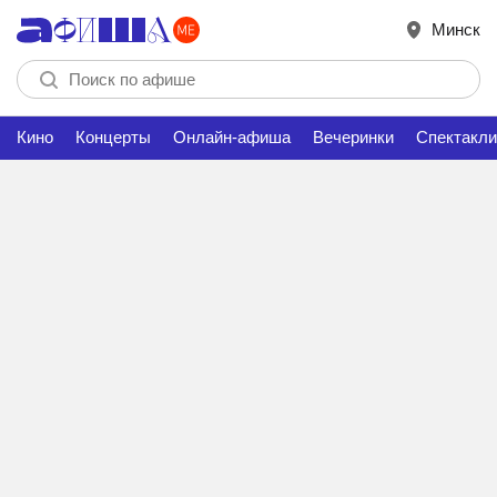
Минск
Кино
Концерты
Онлайн-афиша
Вечеринки
Спектакли