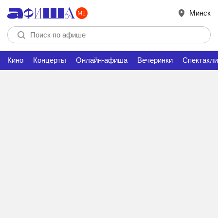
Минск
Кино
Концерты
Онлайн-афиша
Вечеринки
Спектакли