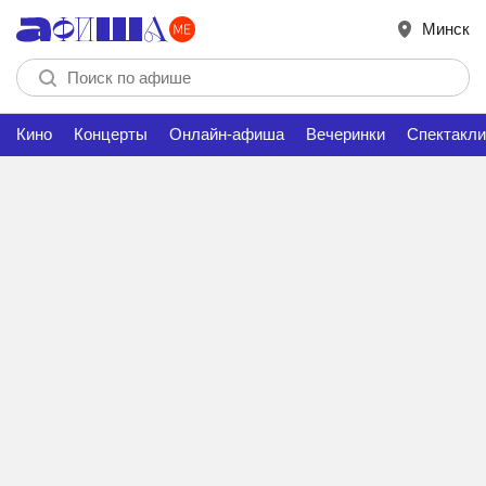
Минск
Кино
Концерты
Онлайн-афиша
Вечеринки
Спектакли