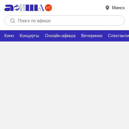
Минск
Кино
Концерты
Онлайн-афиша
Вечеринки
Спектакли