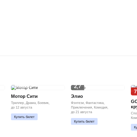
2,7
ПРЕМЬЕРА
7
Мотор Сити
Элио
GO
Триллер, Драма, Боевик,
Фэнтези, Фантастика,
кр
до 12 августа
Приключения, Комедия,
до 21 августа
Спо
Купить билет
Ком
Купить билет
К