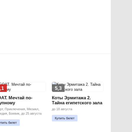
,1
5,3
AT. Мечтай по-
Коты Эрмитажа 2.
упному
Тайна египетского зала
рт, Приключения, Мюзикл,
до 18 августа
едия, Боевик, до 25 августа
Купить билет
упить билет