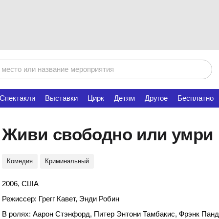
Спектакли
Выставки
Цирк
Детям
Другое
Бесплатно
Живи свободно или умри
Комедия
Криминальный
2006, США
Режиссер: Грегг Кавет, Энди Робин
В ролях: Аарон Стэнфорд, Питер Энтони Тамбакис, Фрэнк Па