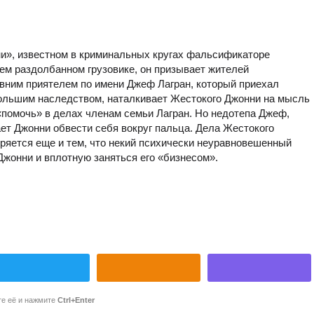
ни», известном в криминальных кругах фальсификаторе
оем раздолбанном грузовике, он призывает жителей
авним приятелем по имени Джеф Лагран, который приехал
большим наследством, наталкивает Жестокого Джонни на мысль
 «помочь» в делах членам семьи Лагран. Но недотепа Джеф,
ает Джонни обвести себя вокруг пальца. Дела Жестокого
тряется еще и тем, что некий психически неуравновешенный
Джонни и вплотную заняться его «бизнесом».
те её и нажмите
Ctrl+Enter