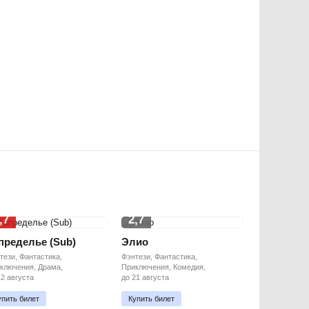
,7
2,7
пределье (Sub)
Элио
тези, Фантастика,
Фэнтези, Фантастика,
ключения, Драма,
Приключения, Комедия,
12 августа
до 21 августа
упить билет
Купить билет