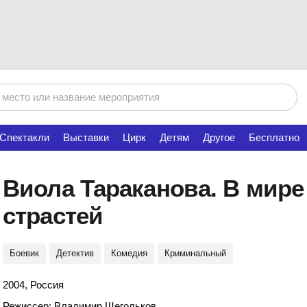
Спектакли
Выставки
Цирк
Детям
Другое
Бесплатно
Виола Тараканова. В мире
страстей
Боевик
Детектив
Комедия
Криминальный
2004, Россия
Режиссер: Владимир Щегольков