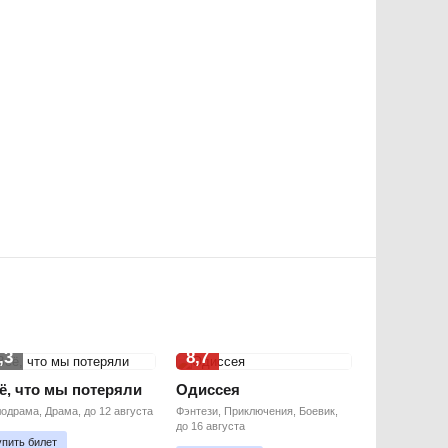
,3
8,7
ё, что мы потеряли
Одиссея
одрама, Драма, до 12 августа
Фэнтези, Приключения, Боевик,
до 16 августа
упить билет