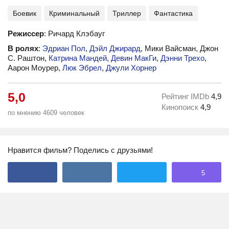
Боевик
Криминальный
Триллер
Фантастика
Режиссер
: Ричард Клэбауг
В ролях
:
Эдриан Пол
,
Дэйл Джирард
, Мики Вайсман, Джон
С. Раштон,
Катрина Мандей
,
Девин МакГи
,
Дэнни Трехо
,
Аарон Моурер,
Люк Эбрел
,
Джули Хорнер
5,0
Рейтинг IMDb
4,9
Кинопоиск
4,9
по мнению 4609 человек
Нравится фильм? Поделись с друзьями!
5