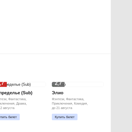
,7
2,7
пределье (Sub)
Элио
тези, Фантастика,
Фэнтези, Фантастика,
ключения, Драма,
Приключения, Комедия,
12 августа
до 21 августа
упить билет
Купить билет