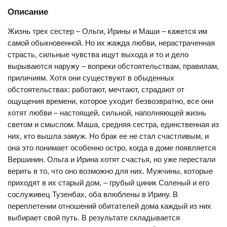
Описание
Жизнь трех сестер – Ольги, Ирины и Маши – кажется им
самой обыкновенной. Но их жажда любви, нерастраченная
страсть, сильные чувства ищут выхода и то и дело
вырываются наружу – вопреки обстоятельствам, правилам,
приличиям. Хотя они существуют в обыденных
обстоятельствах: работают, мечтают, страдают от
ощущения времени, которое уходит безвозвратно, все они
хотят любви – настоящей, сильной, наполняющей жизнь
светом и смыслом. Маша, средняя сестра, единственная из
них, кто вышла замуж. Но брак ее не стал счастливым, и
она это понимает особенно остро, когда в доме появляется
Вершинин. Ольга и Ирина хотят счастья, но уже перестали
верить в то, что оно возможно для них. Мужчины, которые
приходят в их старый дом, – грубый циник Соленый и его
сослуживец Тузенбах, оба влюблены в Ирину. В
переплетении отношений обитателей дома каждый из них
выбирает свой путь. В результате складывается