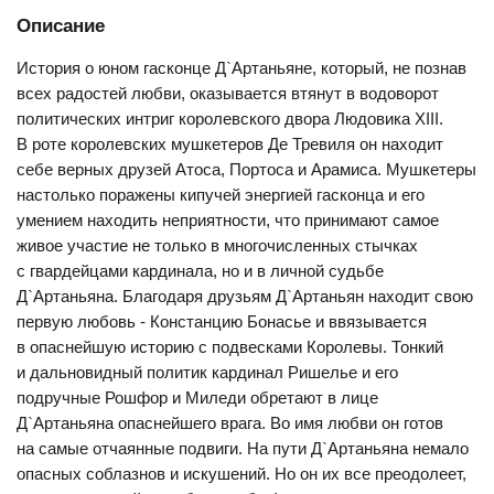
Описание
История о юном гасконце Д`Артаньяне, который, не познав
всех радостей любви, оказывается втянут в водоворот
политических интриг королевского двора Людовика XIII.
В роте королевских мушкетеров Де Тревиля он находит
себе верных друзей Атоса, Портоса и Арамиса. Мушкетеры
настолько поражены кипучей энергией гасконца и его
умением находить неприятности, что принимают самое
живое участие не только в многочисленных стычках
с гвардейцами кардинала, но и в личной судьбе
Д`Артаньяна. Благодаря друзьям Д`Артаньян находит свою
первую любовь - Констанцию Бонасье и ввязывается
в опаснейшую историю с подвесками Королевы. Тонкий
и дальновидный политик кардинал Ришелье и его
подручные Рошфор и Миледи обретают в лице
Д`Артаньяна опаснейшего врага. Во имя любви он готов
на самые отчаянные подвиги. На пути Д`Артаньяна немало
опасных соблазнов и искушений. Но он их все преодолеет,