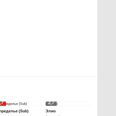
,7
2,7
пределье (Sub)
Элио