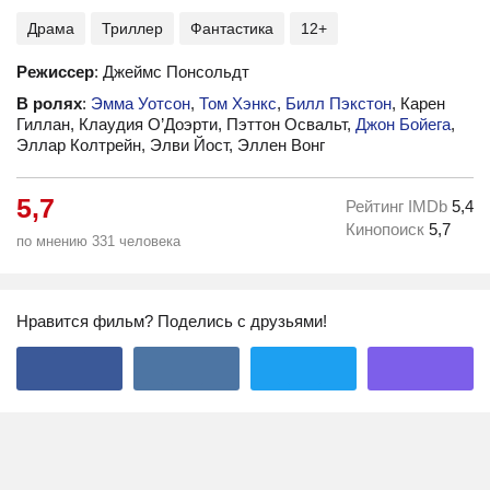
Драма
Триллер
Фантастика
12+
Режиссер
: Джеймс Понсольдт
В ролях
:
Эмма Уотсон
,
Том Хэнкс
,
Билл Пэкстон
, Карен
Гиллан, Клаудия О’Доэрти, Пэттон Освальт,
Джон Бойега
,
Эллар Колтрейн, Элви Йост, Эллен Вонг
5,7
Рейтинг IMDb
5,4
Кинопоиск
5,7
по мнению 331 человека
Нравится фильм? Поделись с друзьями!