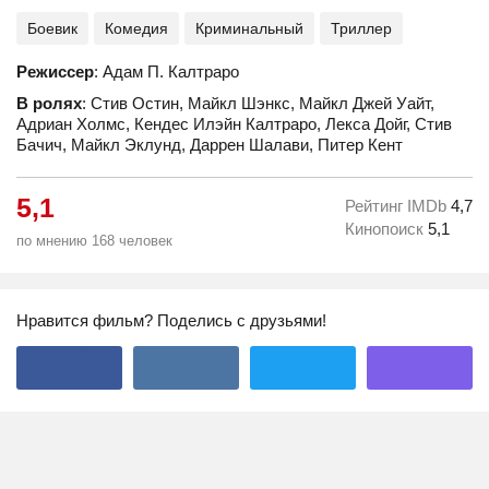
Боевик
Комедия
Криминальный
Триллер
Режиссер
: Адам П. Калтраро
В ролях
: Стив Остин, Майкл Шэнкс, Майкл Джей Уайт,
Адриан Холмс, Кендес Илэйн Калтраро, Лекса Дойг, Стив
Бачич, Майкл Эклунд, Даррен Шалави, Питер Кент
5,1
Рейтинг IMDb
4,7
Кинопоиск
5,1
по мнению 168 человек
Нравится фильм? Поделись с друзьями!