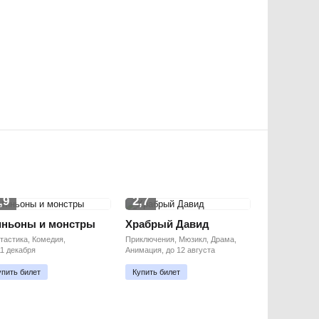
,9
2,7
ньоны и монстры
Храбрый Давид
тастика, Комедия,
Приключения, Мюзикл, Драма,
11 декабря
Анимация, до 12 августа
упить билет
Купить билет