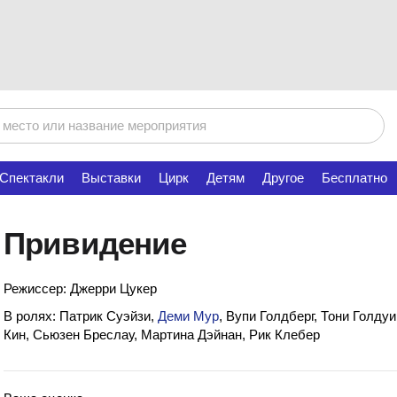
Спектакли
Выставки
Цирк
Детям
Другое
Бесплатно
Привидение
Режиссер: Джерри Цукер
В ролях: Патрик Суэйзи,
Деми Мур
, Вупи Голдберг, Тони Голду
Кин, Сьюзен Бреслау, Мартина Дэйнан, Рик Клебер