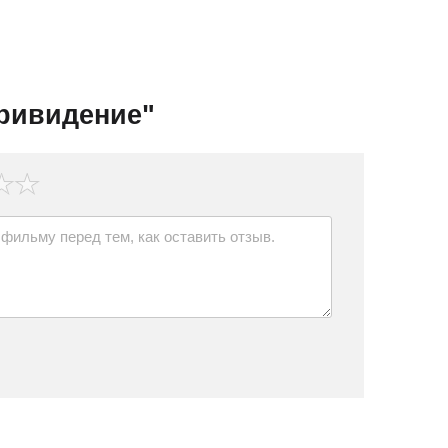
ривидение"