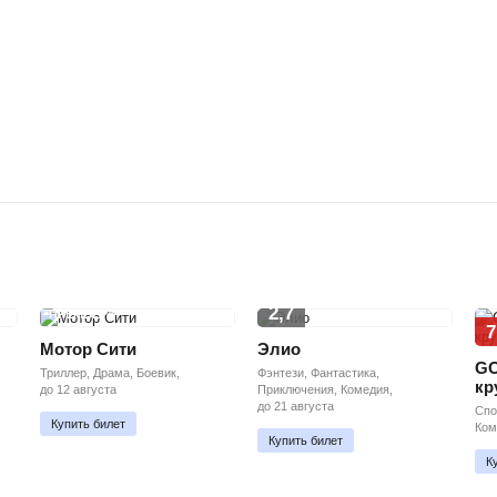
2,7
ПРЕМЬЕРА
7
Мотор Сити
Элио
GO
Триллер, Драма, Боевик,
Фэнтези, Фантастика,
кр
до 12 августа
Приключения, Комедия,
до 21 августа
Спо
Купить билет
Ком
Купить билет
К