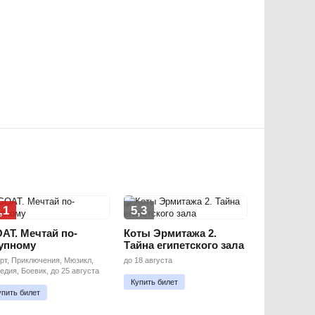
,1
5,3
AT. Мечтай по-
Коты Эрмитажа 2.
упному
Тайна египетского зала
рт, Приключения, Мюзикл,
до 18 августа
едия, Боевик, до 25 августа
Купить билет
упить билет