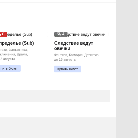
,7
6,1
пределье (Sub)
Следствие ведут
овечки
тези, Фантастика,
ключения, Драма,
Фэнтези, Комедия, Детектив,
12 августа
до 16 августа
упить билет
Купить билет