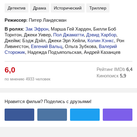
Детектив
Драма
Исторический
Триллер
Режиссер
: Питер Ландесман
В ролях
:
Зак Эфрон
, Марша Гей Харден, Билли Боб
Торнтон, Джеки Уивер,
Пол Джаматти
,
Дэвид Харбор
,
Джеймс Бэдж Дэйл, Джеки Эрл Хейли,
Колин Хэнкс
, Рон
Ливингстон,
Евгений Вальц
, Ольга Зубкова,
Валерий
Сторожик
, Надежда Подъяпольская, Андрей Казанцев
6,0
Рейтинг IMDb
6,4
Кинопоиск
5,9
по мнению 4933 человек
Нравится фильм? Поделись с друзьями!