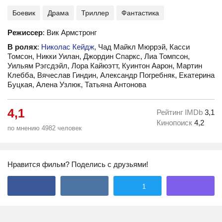
Боевик
Драма
Триллер
Фантастика
Режиссер
: Вик Армстронг
В ролях
:
Николас Кейдж
, Чад Майкл Мюррэй, Касси
Томсон, Никки Уилан, Джордин Спаркс, Лиа Томпсон,
Уильям Рэгсдэйл, Лора Кайюэтт, Куинтон Аарон, Мартин
Клебба, Вячеслав Гиндин, Александр Погребняк, Екатерина
Буцкая, Алена Узлюк, Татьяна Антонова
4,1
Рейтинг IMDb
3,1
Кинопоиск
4,2
по мнению 4982 человек
Нравится фильм? Поделись с друзьями!
1