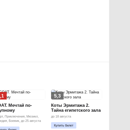
,1
5,3
AT. Мечтай по-
Коты Эрмитажа 2.
упному
Тайна египетского зала
рт, Приключения, Мюзикл,
до 18 августа
едия, Боевик, до 25 августа
Купить билет
упить билет