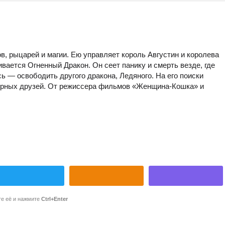
в, рыцарей и магии. Ею управляет король Августин и королева
вается Огненный Дракон. Он сеет панику и смерть везде, где
ь — освободить другого дракона, Ледяного. На его поиски
верных друзей. От режиссера фильмов «Женщина-Кошка» и
те её и нажмите
Ctrl+Enter