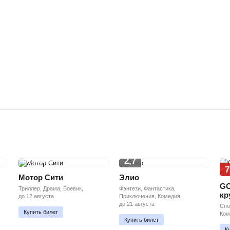
2,7
ПРЕМЬЕРА
7
Мотор Сити
Элио
GO
Триллер, Драма, Боевик,
Фэнтези, Фантастика,
кр
до 12 августа
Приключения, Комедия,
до 21 августа
Спо
Купить билет
Ком
Купить билет
К