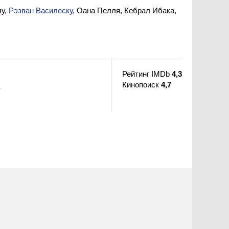
лу,
Рэзван Василеску
, Оана Пелля, Кебрал Ибака,
Рейтинг IMDb
4,3
Кинопоиск
4,7