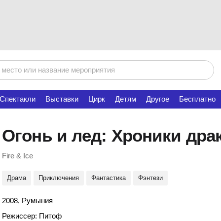
Спектакли
Выставки
Цирк
Детям
Другое
Бесплатно
Огонь и лед: Хроники дра
Fire & Ice
Драма
Приключения
Фантастика
Фэнтези
2008, Румыния
Режиссер: Питоф