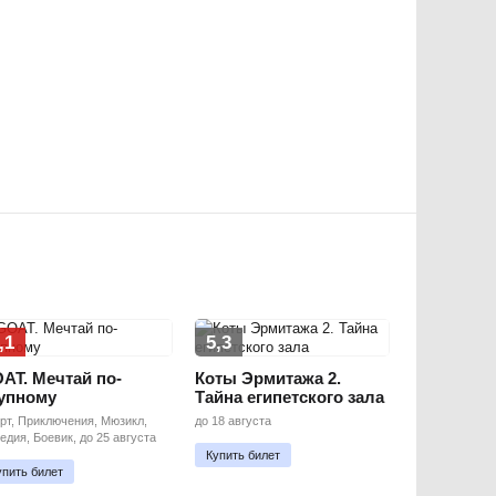
,1
5,3
AT. Мечтай по-
Коты Эрмитажа 2.
упному
Тайна египетского зала
рт, Приключения, Мюзикл,
до 18 августа
едия, Боевик, до 25 августа
Купить билет
упить билет