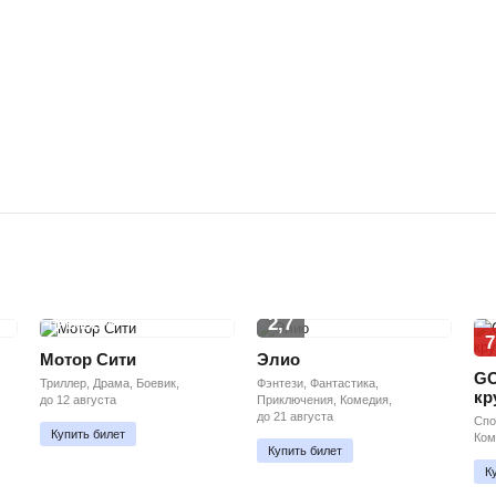
2,7
ПРЕМЬЕРА
7
Мотор Сити
Элио
GO
Триллер, Драма, Боевик,
Фэнтези, Фантастика,
кр
до 12 августа
Приключения, Комедия,
до 21 августа
Спо
Купить билет
Ком
Купить билет
К