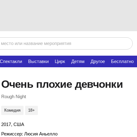
Спектакли
Выставки
Цирк
Детям
Другое
Бесплатно
Очень плохие девчонки
Rough Night
Комедия
18+
2017, США
Режиссер: Люсия Аньелло