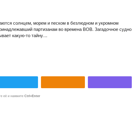
даются солнцем, морем и песком в безлюдном и укромном
принадлежавший партизанам во времена ВОВ. Загадочное судно
рывает какую-то тайну…
те её и нажмите
Ctrl+Enter