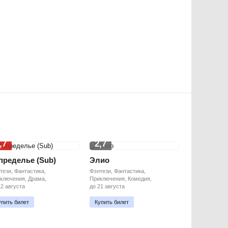
,7
2,7
пределье (Sub)
Элио
тези, Фантастика,
Фэнтези, Фантастика,
ключения, Драма,
Приключения, Комедия,
12 августа
до 21 августа
упить билет
Купить билет