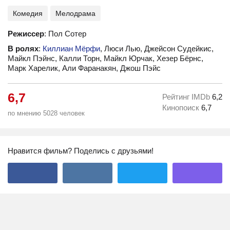
Комедия
Мелодрама
Режиссер
: Пол Сотер
В ролях
:
Киллиан Мёрфи
, Люси Лью, Джейсон Судейкис,
Майкл Пэйнс, Калли Торн, Майкл Юрчак, Хезер Бёрнс,
Марк Харелик, Али Фаранакян, Джош Пэйс
6,7
Рейтинг IMDb
6,2
Кинопоиск
6,7
по мнению 5028 человек
Нравится фильм? Поделись с друзьями!