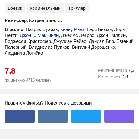
Боевик
Криминальный
Триллер
Режиссер
: Кэтрин Бигелоу
В ролях
: Патрик Суэйзи,
Киану Ривз
, Гэри Бьюзи, Лори
Петти,
Джон К. МакГинли
, Джеймс ЛеГрос, Джон Филбин,
Боджесси Кристофер, Джулиан Рейес, Дэниэл Бир, Евгений
Паперный, Владислав Пупков, Виталий Дорошенко,
Людмила Логийко
7,8
Рейтинг IMDb
7,3
Кинопоиск
7,8
по мнению 4713 человек
Нравится фильм? Поделись с друзьями!