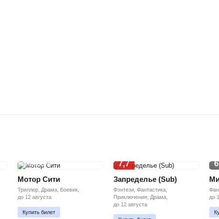
7,7
6
ПРЕМЬЕРА
Мотор Сити
Запределье (Sub)
Ми
Триллер, Драма, Боевик,
Фэнтези, Фантастика,
Фан
до 12 августа
Приключения, Драма,
до 
до 12 августа
Купить билет
К