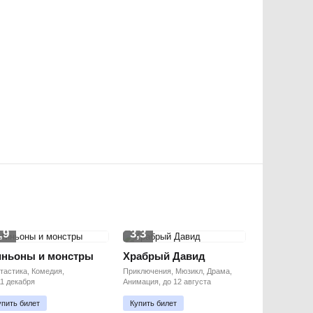
,9
3,3
ньоны и монстры
Храбрый Давид
тастика, Комедия,
Приключения, Мюзикл, Драма,
11 декабря
Анимация, до 12 августа
упить билет
Купить билет