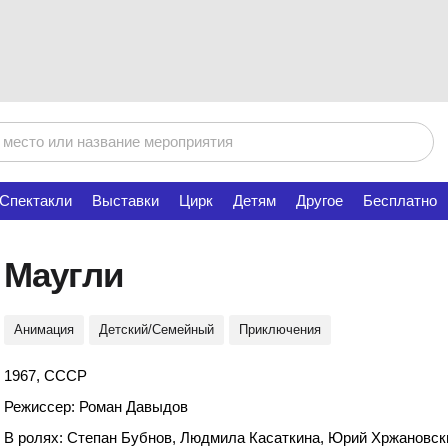
Спектакли
Выставки
Цирк
Детям
Другое
Бесплатно
Маугли
Анимация
Детский/Семейный
Приключения
1967, СССР
Режиссер: Роман Давыдов
В ролях: Степан Бубнов, Людмила Касаткина, Юрий Хржановск