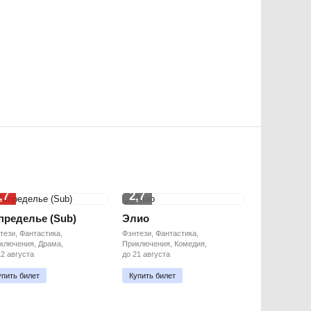
,7
2,7
пределье (Sub)
Элио
тези, Фантастика,
Фэнтези, Фантастика,
ключения, Драма,
Приключения, Комедия,
12 августа
до 21 августа
упить билет
Купить билет