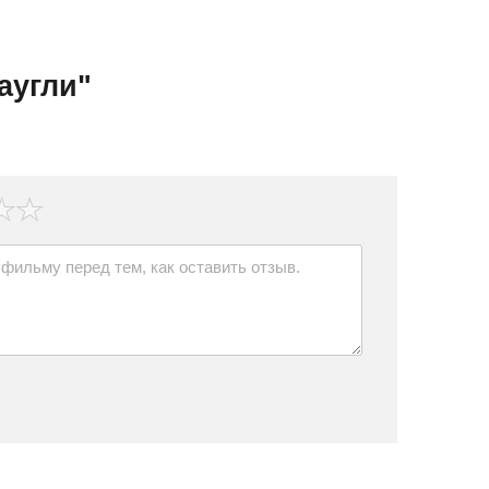
аугли"