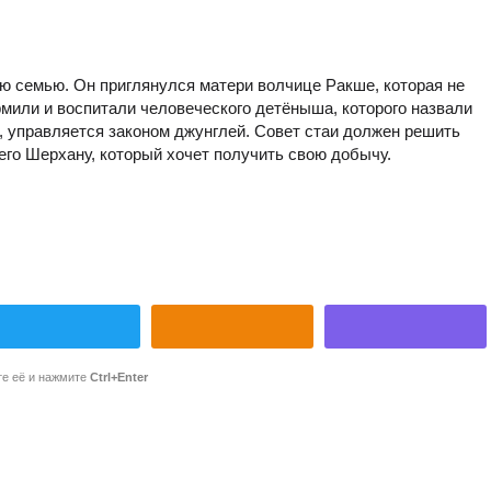
ю семью. Он приглянулся матери волчице Ракше, которая не
рмили и воспитали человеческого детёныша, которого назвали
я, управляется законом джунглей. Совет стаи должен решить
его Шерхану, который хочет получить свою добычу.
те её и нажмите
Ctrl+Enter